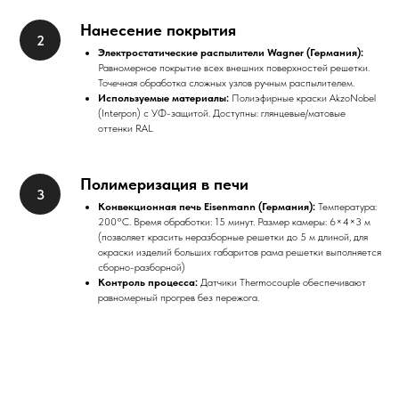
Нанесение покрытия
Электростатические распылители Wagner (Германия):
Равномерное покрытие всех внешних поверхностей решетки.
Точечная обработка сложных узлов ручным распылителем.
Используемые материалы:
Полиэфирные краски AkzoNobel
(Interpon) с УФ-защитой. Доступны: глянцевые/матовые
оттенки RAL
Полимеризация в печи
Конвекционная печь Eisenmann (Германия):
Температура:
200°C. Время обработки: 15 минут. Размер камеры: 6×4×3 м
(позволяет красить неразборные решетки до 5 м длиной, для
окраски изделий больших габаритов рама решетки выполняется
сборно-разборной)
Контроль процесса:
Датчики Thermocouple обеспечивают
равномерный прогрев без пережога.