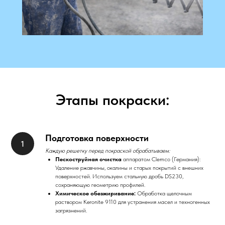
Этапы покраски:
Подготовка поверхности
Каждую решетку перед покраской обрабатываем:
Пескоструйная очистка
аппаратом Clemco (Германия):
Удаление ржавчины, окалины и старых покрытий с внешних
поверхностей. Используем стальную дробь DS230,
сохраняющую геометрию профилей.
Химическое обезжиривание:
Обработка щелочным
раствором Keronite 9110 для устранения масел и техногенных
загрязнений.