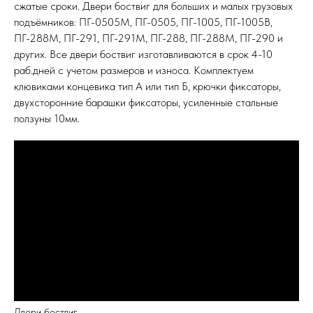
сжатые сроки. Двери боствиг для больших и малых грузовых
подъёмников: ПГ-0505М, ПГ-0505, ПГ-1005, ПГ-1005В,
ПГ-288М, ПГ-291, ПГ-291М, ПГ-288, ПГ-288М, ПГ-290 и
других. Все двери боствиг изготавливаются в срок 4-10
раб.дней с учетом размеров и износа. Комплектуем
клювиками концевика тип А или тип Б, крючки фиксаторы,
двухсторонние барашки фиксаторы, усиленные стальные
ползуны 10мм.
Двери боствиг