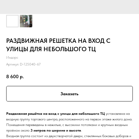
РАЗДВИЖНАЯ РЕШЕТКА НА ВХОД С
УЛИЦЫ ДЛЯ НЕБОЛЬШОГО ТЦ
Индорс
Артикул:
D-125040-67
8 600
р.
Заказать
Раздвижная решётка на вход с улицы для небольшого ТЦ
установлена на
входную группу торгового центра, расположенного на первом этаже жилого дома.
Помещения переведены в нежилые, с высокими потолками и крупным входным
проёмом около
3 метров по ширине и высоте
.
Входная группа состоит из двухстворчатой двери, стеклянных боковых доборов и