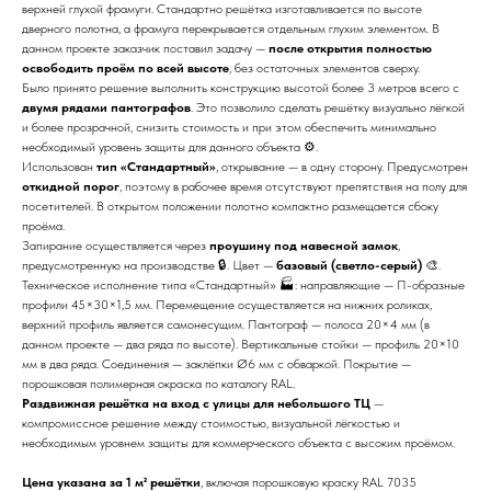
верхней глухой фрамуги. Стандартно решётка изготавливается по высоте
дверного полотна, а фрамуга перекрывается отдельным глухим элементом. В
данном проекте заказчик поставил задачу —
после открытия полностью
освободить проём по всей высоте
, без остаточных элементов сверху.
Было принято решение выполнить конструкцию высотой более 3 метров всего с
двумя рядами пантографов
. Это позволило сделать решётку визуально лёгкой
и более прозрачной, снизить стоимость и при этом обеспечить минимально
необходимый уровень защиты для данного объекта ⚙️.
Использован
тип «Стандартный»
, открывание — в одну сторону. Предусмотрен
откидной порог
, поэтому в рабочее время отсутствуют препятствия на полу для
посетителей. В открытом положении полотно компактно размещается сбоку
проёма.
Запирание осуществляется через
проушину под навесной замок
,
предусмотренную на производстве 🔒. Цвет —
базовый (светло-серый)
🎨.
Техническое исполнение типа «Стандартный» 🏭: направляющие — П-образные
профили 45×30×1,5 мм. Перемещение осуществляется на нижних роликах,
верхний профиль является самонесущим. Пантограф — полоса 20×4 мм (в
данном проекте — два ряда по высоте). Вертикальные стойки — профиль 20×10
мм в два ряда. Соединения — заклёпки Ø6 мм с обваркой. Покрытие —
порошковая полимерная окраска по каталогу RAL.
Раздвижная решётка на вход с улицы для небольшого ТЦ
—
компромиссное решение между стоимостью, визуальной лёгкостью и
необходимым уровнем защиты для коммерческого объекта с высоким проёмом.
Цена указана за 1 м² решётки
, включая порошковую краску RAL 7035