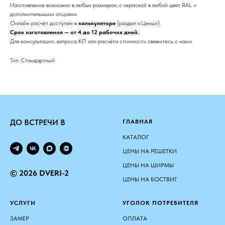
Изготовление возможно в любых размерах, с окраской в любой цвет RAL и
дополнительными опциями.
Онлайн расчёт доступен в
калькуляторе
(раздел «Цены»).
Срок изготовления — от 4 до 12 рабочих дней.
Для консультации, запроса КП или расчёта стоимости свяжитесь с нами.
Тип: Стандартный
ДО ВСТРЕЧИ В
ГЛАВНАЯ
КАТАЛОГ
ЦЕНЫ НА РЕШЕТКИ
ЦЕНЫ НА ШИРМЫ
© 2026 DVERI-2
ЦЕНЫ НА БОСТВИГ
УСЛУГИ
УГОЛОК ПОТРЕБИТЕЛЯ
ЗАМЕР
ОПЛАТА