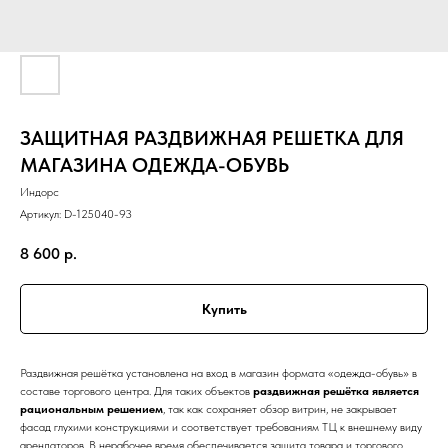
ЗАЩИТНАЯ РАЗДВИЖНАЯ РЕШЕТКА ДЛЯ
МАГАЗИНА ОДЕЖДА-ОБУВЬ
Индорс
Артикул:
D-125040-93
8 600
р.
Купить
Раздвижная решётка установлена на вход в магазин формата «одежда-обувь» в
составе торгового центра. Для таких объектов
раздвижная решётка является
рациональным решением
, так как сохраняет обзор витрин, не закрывает
фасад глухими конструкциями и соответствует требованиям ТЦ к внешнему виду
арендаторов. В нерабочее время обеспечивается защита товара и торгового