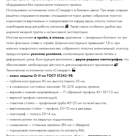
оборудования без ограничения полезного проёма.
Использовано исполнение типа «Стандарт» в базовом цвете. При виде снаружи
решётка открывается вправо: откидывается порог, далее собранное полотно
поднимается вертикально и поворачивается наружу вдоль откоса, полностью
освобождая вход для работы магазина 🏬. Такая схема особенно удобна при
широкой входной группе и интенсивной эксплуатации.
Монтаж выполнен
в проём, в откосы
, крепление — анкерными болтами: по три
точки фиксации слева и справа. Ширина конструкции превышает 1,8 м, при
наличии поворотного механизма вес собранного полотна значительный, поэтому
предусмотрены
укосины усиления
, исключающие провисание петель и
деформацию узлов. Конструкция выполнена с
двумя рядами пантографов
, что
обеспечивает необходимую жёсткость для коммерческого применения 🔐.
Техническое исполнение типа «Стандарт» 🏭:
—
класс защиты О-II по ГОСТ 51242-98
;
— глубина конструкции 45 мм, высота порога 30 мм;
— в сложенном состоянии занимает 18–22% ширины проёма;
— верхняя и нижняя направляющие — П-образный профиль 45×30×1,5 мм;
— верхний профиль самонесущий;
— ответная стойка — профильная труба 40×25 мм по всей высоте;
— вертикальные стойки — профиль 20×10 мм в два ряда;
— пантограф — полоса 20×4 мм;
— нижние ролики на закрытых подшипниках;
— соединения — стальные заклёпки Ø6 мм с обваркой;
— порошковая полимерная окраска по каталогу RAL.
Раздвижная решётка для магазина «одежда-обувь» —
практичное и