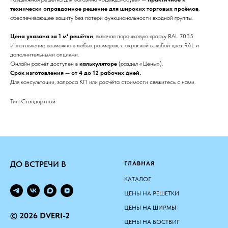
технически оправданное решение для широких торговых проёмов
,
обеспечивающее защиту без потери функциональности входной группы.
Цена указана за 1 м² решётки
, включая порошковую краску RAL 7035
Изготовление возможно в любых размерах, с окраской в любой цвет RAL и
дополнительными опциями.
Онлайн расчёт доступен в
калькуляторе
(раздел «Цены»).
Срок изготовления — от 4 до 12 рабочих дней.
Для консультации, запроса КП или расчёта стоимости свяжитесь с нами.
Тип: Стандартный
ДО ВСТРЕЧИ В
ГЛАВНАЯ
КАТАЛОГ
ЦЕНЫ НА РЕШЕТКИ
ЦЕНЫ НА ШИРМЫ
© 2026 DVERI-2
ЦЕНЫ НА БОСТВИГ