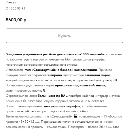
Индорс
D-125040-91
8600,00
р.
Купить
Защитная раздвижная решётка для магазина «1000 мелочей»
установлена
на входную группу торгового помещения. Монтаж выполнен
в проём
,
конструкция встроена непосредственно в откосы.
Использован
тип «Стандартный» в базовой комплектации
. При виде
снаружи решётка открывается
вправо
, предусмотрен
откидной порог
,
который поднимается при открытии и не создаёт препятствий для прохода ⚙️.
Запирание осуществляется через
проушины под навесной замок
,
ориентированные наружу 🔒.
Окраска выполнена в
белый цвет по RAL
, подобранный под интерьер и стены
помещения 🎨, благодаря чему конструкция визуально не выделяется.
В конструкции применено
два ряда пантографов
, что обеспечивает
достаточную жёсткость при стандартной высоте проёма.
Техническое исполнение типа «Стандартный» 🏭: направляющие — П-образные
профили 45×30×1,5 мм. Перемещение полотна осуществляется на нижних
роликах, верхний профиль — самонесущий. Пантограф — полоса 20×4 мм (два