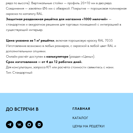
ряда по высоте). Вертикальные стойки — профиль 20×10 мм в два ряда.
Соединения — заклёпки Ø6 мм с обваркой. Покрытие — порошковая полимерная
окраска по каталогу RAL.
Защитная раздвижная решётка для магазина «1000 мелочей»
—
стандартное и аккуратное решение для торговых помещений с интеграцией в
существующий интерьер.
Цена указана за 1 м² решётки
, включая порошковую краску RAL 7035
Изготовление возможно в любых размерах, с окраской в любой цвет RAL и
дополнительными опциями.
Онлайн расчёт доступен в
калькуляторе
(раздел «Цены»).
Срок изготовления — от 4 до 12 рабочих дней.
Для консультации, запроса КП или расчёта стоимости свяжитесь с нами.
Тип: Стандартный
ДО ВСТРЕЧИ В
ГЛАВНАЯ
КАТАЛОГ
ЦЕНЫ НА РЕШЕТКИ