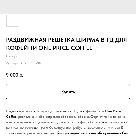
РАЗДВИЖНАЯ РЕШЕТКА ШИРМА В ТЦ ДЛЯ
КОФЕЙНИ ONE PRICE COFFEE
Индорс
Артикул:
D-125040-205
9 000
р.
Купить
Раздвижная решётка-ширма установлена в ТЦ для кофейни сети
One Price
Coffee
, расположенной в островковой проходной зоне. Формат таких точек не
предусматривает отдельного входа, при этом график работы может отличаться от
режима торгового центра, либо сотруднику требуется временно отлучиться. В
таких случаях решётка позволяет
быстро перекрыть зону обслуживания без