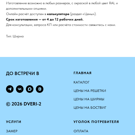
Изготовление возможно в любых размерах, с окраской в любой цвет RAL и
дополнительными опциями.
Онлайн расчёт доступен в
калькуляторе
(раздел «Цены»).
Срок изготовления — от 4 до 12 рабочих дней.
Для консультации, запроса КП или расчёта стоимости свяжитесь с нами.
Тип: Ширма
ДО ВСТРЕЧИ В
ГЛАВНАЯ
КАТАЛОГ
ЦЕНЫ НА РЕШЕТКИ
ЦЕНЫ НА ШИРМЫ
© 2026 DVERI-2
ЦЕНЫ НА БОСТВИГ
УСЛУГИ
УГОЛОК ПОТРЕБИТЕЛЯ
ЗАМЕР
ОПЛАТА