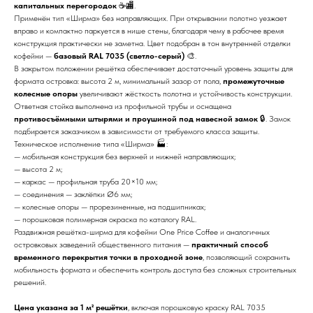
капитальных перегородок
☕🏬.
Применён тип «Ширма» без направляющих. При открывании полотно уезжает
вправо и компактно паркуется в нише стены, благодаря чему в рабочее время
конструкция практически не заметна. Цвет подобран в тон внутренней отделки
кофейни —
базовый RAL 7035 (светло-серый)
🎨.
В закрытом положении решётка обеспечивает достаточный уровень защиты для
формата островка: высота 2 м, минимальный зазор от пола,
промежуточные
колесные опоры
увеличивают жёсткость полотна и устойчивость конструкции.
Ответная стойка выполнена из профильной трубы и оснащена
противосъёмными штырями и проушиной под навесной замок
🔒. Замок
подбирается заказчиком в зависимости от требуемого класса защиты.
Техническое исполнение типа «Ширма» 🏭:
— мобильная конструкция без верхней и нижней направляющих;
— высота 2 м;
— каркас — профильная труба 20×10 мм;
— соединения — заклёпки Ø6 мм;
— колесные опоры — прорезиненные, на подшипниках;
— порошковая полимерная окраска по каталогу RAL.
Раздвижная решётка-ширма для кофейни One Price Coffee и аналогичных
островковых заведений общественного питания —
практичный способ
временного перекрытия точки в проходной зоне
, позволяющий сохранить
мобильность формата и обеспечить контроль доступа без сложных строительных
решений.
Цена указана за 1 м² решётки
, включая порошковую краску RAL 7035