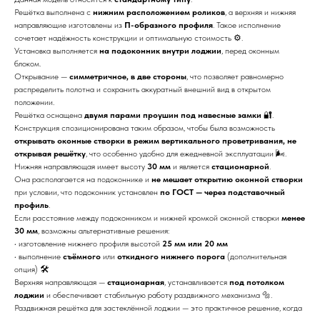
Решётка выполнена с
нижним расположением роликов
, а верхняя и нижняя
направляющие изготовлены из
П-образного профиля
. Такое исполнение
сочетает надёжность конструкции и оптимальную стоимость ⚙️.
Установка выполняется
на подоконник внутри лоджии
, перед оконным
блоком.
Открывание —
симметричное, в две стороны
, что позволяет равномерно
распределить полотна и сохранить аккуратный внешний вид в открытом
положении.
Решётка оснащена
двумя парами проушин под навесные замки
🔐.
Конструкция спозиционирована таким образом, чтобы была возможность
открывать оконные створки в режим вертикального проветривания, не
открывая решётку
, что особенно удобно для ежедневной эксплуатации 🌬️.
Нижняя направляющая имеет высоту
30 мм
и является
стационарной
.
Она располагается на подоконнике и
не мешает открытию оконной створки
при условии, что подоконник установлен
по ГОСТ — через подставочный
профиль
.
Если расстояние между подоконником и нижней кромкой оконной створки
менее
30 мм
, возможны альтернативные решения:
• изготовление нижнего профиля высотой
25 мм или 20 мм
• выполнение
съёмного
или
откидного нижнего порога
(дополнительная
опция) 🛠️
Верхняя направляющая —
стационарная
, устанавливается
под потолком
лоджии
и обеспечивает стабильную работу раздвижного механизма 🔩.
Раздвижная решётка для застеклённой лоджии — это практичное решение, когда