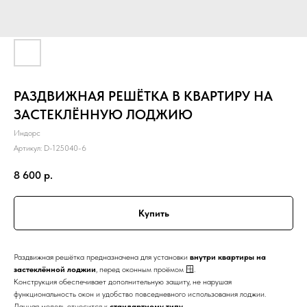
РАЗДВИЖНАЯ РЕШЁТКА В КВАРТИРУ НА
ЗАСТЕКЛЁННУЮ ЛОДЖИЮ
Индорс
Артикул:
D-125040-6
8 600
р.
Купить
Раздвижная решётка предназначена для установки
внутри квартиры на
застеклённой лоджии
, перед оконным проёмом 🪟.
Конструкция обеспечивает дополнительную защиту, не нарушая
функциональность окон и удобство повседневного использования лоджии.
Данная модель относится к
стандартному типу
.