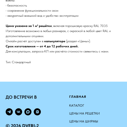
важны:
• безопасность
• сохранение функциональности окон
• аккуратный внешний вид и удобство эксплуатации
Цена указана за 1 м² решётки
, включая порошковую краску RAL 7035
Изготовление возможно в любых размерах, с окраской в любой цвет RAL и
дополнительными опциями.
Онлайн расчёт доступен в
калькуляторе
(раздел «Цены»).
Срок изготовления — от 4 до 12 рабочих дней.
Для консультации, запроса КП или расчёта стоимости свяжитесь с нами.
Тип: Стандартный
ДО ВСТРЕЧИ В
ГЛАВНАЯ
КАТАЛОГ
ЦЕНЫ НА РЕШЕТКИ
ЦЕНЫ НА ШИРМЫ
© 2026 DVERI-2