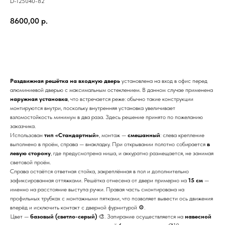
D-125040-82
8600,00
р.
Купить
Раздвижная решётка на входную дверь
установлена на вход в офис перед
алюминиевой дверью с максимальным остеклением. В данном случае применена
наружная установка
, что встречается реже: обычно такие конструкции
монтируются внутри, поскольку внутренняя установка увеличивает
взломостойкость минимум в два раза. Здесь решение принято по пожеланию
заказчика.
Использован
тип «Стандартный»
, монтаж —
смешанный
: слева крепление
выполнено в проём, справа — внакладку. При открывании полотно собирается
в
левую сторону
, где предусмотрена ниша, и аккуратно размещается, не занимая
световой проём.
Справа остаётся ответная стойка, закреплённая в пол и дополнительно
зафиксированная оттяжками. Решётка отнесена от двери примерно на
15 см
—
именно на расстояние выступа ручки. Правая часть смонтирована на
профильных трубках с монтажными пятками, что позволяет вывести ось движения
вперёд и исключить контакт с дверной фурнитурой ⚙️.
Цвет —
базовый (светло-серый)
🎨. Запирание осуществляется на
навесной