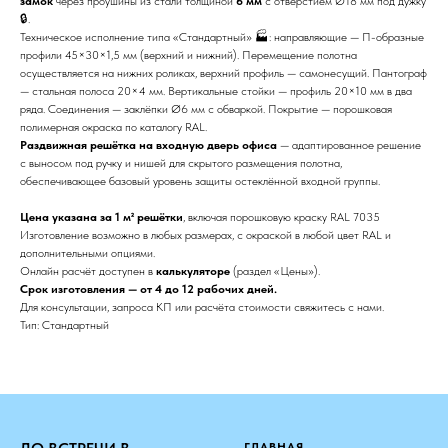
замок
через проушины из стали толщиной
6 мм
с отверстием Ø18 мм под дужку
🔒.
Техническое исполнение типа «Стандартный» 🏭: направляющие — П-образные
профили 45×30×1,5 мм (верхний и нижний). Перемещение полотна
осуществляется на нижних роликах, верхний профиль — самонесущий. Пантограф
— стальная полоса 20×4 мм. Вертикальные стойки — профиль 20×10 мм в два
ряда. Соединения — заклёпки Ø6 мм с обваркой. Покрытие — порошковая
полимерная окраска по каталогу RAL.
Раздвижная решётка на входную дверь офиса
— адаптированное решение
с выносом под ручку и нишей для скрытого размещения полотна,
обеспечивающее базовый уровень защиты остеклённой входной группы.
Цена указана за 1 м² решётки
, включая порошковую краску RAL 7035
Изготовление возможно в любых размерах, с окраской в любой цвет RAL и
дополнительными опциями.
Онлайн расчёт доступен в
калькуляторе
(раздел «Цены»).
Срок изготовления — от 4 до 12 рабочих дней.
Для консультации, запроса КП или расчёта стоимости свяжитесь с нами.
Тип: Стандартный
ГЛАВНАЯ