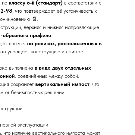
а по
классу о-ii (стандарт)
в соответствии с
42-98
, что подтверждает её устойчивость к
оникновению 📄.
онструкций, верхняя и нижняя направляющие
п-образного профиля
.
ществляется
на роликах, расположенных в
 что упрощает конструкцию и снижает
лока выполнена
в виде двух отдельных
конной
, соединённых между собой.
кция сохраняет
вертикальный импост
, что
ем от безимпостных решений.
нструкции
дневной эксплуатации
ь, что наличие вертикального импоста может