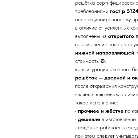
решётка сертифицирован
требованиями
гост р 512
несанкционированному пр
в отличие от усиленных к
выполнены из
открытого 
перемещение полотен осу
нижней направляющей
,
стоимость ⚙️.
конфигурация оконного б
решёток — дверной и о
после открывания констру
является ключевым отличи
такое исполнение:
•
прочнее и жёстче
по ко
•
дешевле
в изготовлении
• надёжно работает в еже
при этом следует учитыват