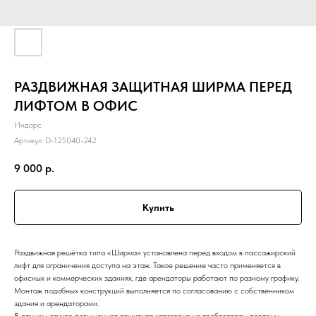
РАЗДВИЖНАЯ ЗАЩИТНАЯ ШИРМА ПЕРЕД
ЛИФТОМ В ОФИС
Индорс
Артикул:
D-125040-242
9 000
р.
Купить
Раздвижная решётка типа «Ширма» установлена перед входом в пассажирский
лифт для ограничения доступа на этаж. Такое решение часто применяется в
офисных и коммерческих зданиях, где арендаторы работают по разному графику.
Монтаж подобных конструкций выполняется по согласованию с собственником
здания и арендаторами.
В данном случае повышенная защитная категория не требовалась, поэтому