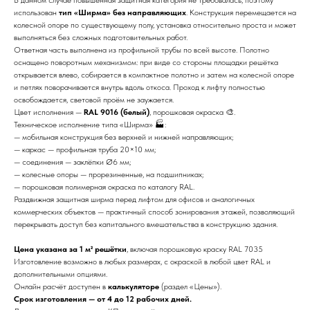
использован
тип «Ширма» без направляющих
. Конструкция перемещается на
колесной опоре по существующему полу, установка относительно проста и может
выполняться без сложных подготовительных работ.
Ответная часть выполнена из профильной трубы по всей высоте. Полотно
оснащено поворотным механизмом: при виде со стороны площадки решётка
открывается влево, собирается в компактное полотно и затем на колесной опоре
и петлях поворачивается внутрь вдоль откоса. Проход к лифту полностью
освобождается, световой проём не заужается.
Цвет исполнения —
RAL 9016 (белый)
, порошковая окраска 🎨.
Техническое исполнение типа «Ширма» 🏭:
— мобильная конструкция без верхней и нижней направляющих;
— каркас — профильная труба 20×10 мм;
— соединения — заклёпки Ø6 мм;
— колесные опоры — прорезиненные, на подшипниках;
— порошковая полимерная окраска по каталогу RAL.
Раздвижная защитная ширма перед лифтом для офисов и аналогичных
коммерческих объектов — практичный способ зонирования этажей, позволяющий
перекрывать доступ без капитального вмешательства в конструкцию здания.
Цена указана за 1 м² решётки
, включая порошковую краску RAL 7035
Изготовление возможно в любых размерах, с окраской в любой цвет RAL и
дополнительными опциями.
Онлайн расчёт доступен в
калькуляторе
(раздел «Цены»).
Срок изготовления — от 4 до 12 рабочих дней.