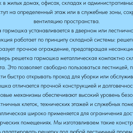
к в жилых домах, офисах, складах и административны
ступ на определенный этаж или в служебные зоны, сох
вентиляцию пространства.
 гармошка устанавливается в дверном или лестничн
кция работает по принципу складной системы: решет
азует прочное ограждение, предотвращая несанкци
верь решетка гармошка металлическая компактно скл
а. Это позволяет свободно пользоваться лестницей,
ти быстро открывать проход для уборки или обслужив
шка отличается прочной конструкцией и долговечно
овые механизмы обеспечивают высокий уровень безо
стничных клеток, технических этажей и служебных пом
ллическая широко применяется для ограничения дост
ерческих помещениях. Мы изготавливаем такие конст
о адаптировать решетку под любой лестничный проем 