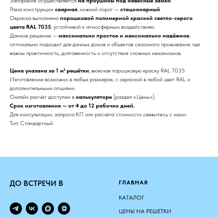
Запирание осуществляется
на проушины под навесные замки
.
Рама конструкции
сварная
, нижний порог —
стационарный
.
Окраска выполнена
порошковой полимерной краской светло-серого
цвета RAL 7035
, устойчивой к атмосферным воздействиям.
Данное решение —
максимально простое и максимально надёжное
,
оптимально подходит для дачных домов и объектов сезонного проживания, где
важны практичность, долговечность и отсутствие сложных механизмов.
Цена указана за 1 м² решётки
, включая порошковую краску RAL 7035
Изготовление возможно в любых размерах, с окраской в любой цвет RAL и
дополнительными опциями.
Онлайн расчёт доступен в
калькуляторе
(раздел «Цены»).
Срок изготовления — от 4 до 12 рабочих дней.
Для консультации, запроса КП или расчёта стоимости свяжитесь с нами.
Тип: Стандартный
ДО ВСТРЕЧИ В
ГЛАВНАЯ
КАТАЛОГ
ЦЕНЫ НА РЕШЕТКИ