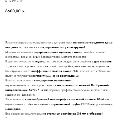
D-125040-19
8600,00
р.
Заказать
Раздвижная решётка предназначена для установки
на окна загородного дома
или дачи
и относится к
стандартному типу конструкций
.
Монтаж выполняется
внутрь оконного проёма, в откос
, что обеспечивает
аккуратный внешний вид и базовый уровень взломостойкости.
В данном случае окно
глухое
, поэтому при раздвигании решётки
в две стороны
то, что часть собранных полотен остаётся в проёме, не влияет на эксплуатацию.
Конструкция имеет
коэффициент сжатия около 78%
, за счёт чего собранные
полотна получаются
компактными и не громоздкими
.
Решётка выполнена в
стандартном исполнении
:
перемещение полотна осуществляется
на роликах по нижней П-образной
направляющей 45×30×1,5 мм
, верхний профиль самонесущий и служит для
задания оси движения.
Заполнение —
крестообразный пантограф из стальной полосы 20×4 мм
,
вертикальные стойки выполнены из
профильной трубы 20×10 мм
, установлены
в
два ряда
.
Все соединения выполнены
на стальных заклёпках Ø6 мм с обваркой
.