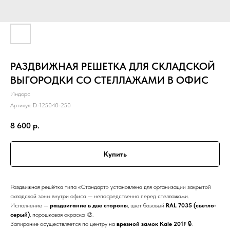
РАЗДВИЖНАЯ РЕШЕТКА ДЛЯ СКЛАДСКОЙ
ВЫГОРОДКИ СО СТЕЛЛАЖАМИ В ОФИС
Индорс
Артикул:
D-125040-250
8 600
р.
Купить
Раздвижная решётка типа «Стандарт» установлена для организации закрытой
складской зоны внутри офиса — непосредственно перед стеллажами.
Исполнение —
раздвигание в две стороны
, цвет базовый
RAL 7035 (светло-
серый)
, порошковая окраска 🎨.
Запирание осуществляется по центру на
врезной замок Kale 201F
🔒.