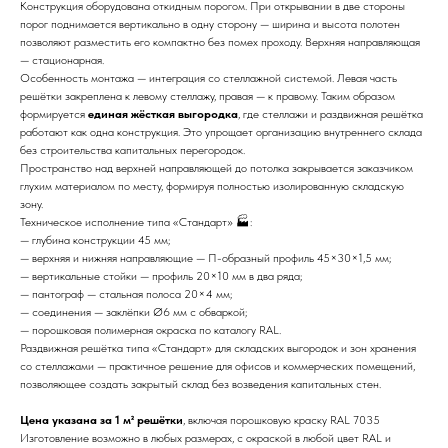
Конструкция оборудована откидным порогом. При открывании в две стороны
порог поднимается вертикально в одну сторону — ширина и высота полотен
позволяют разместить его компактно без помех проходу. Верхняя направляющая
— стационарная.
Особенность монтажа — интеграция со стеллажной системой. Левая часть
решётки закреплена к левому стеллажу, правая — к правому. Таким образом
формируется
единая жёсткая выгородка
, где стеллажи и раздвижная решётка
работают как одна конструкция. Это упрощает организацию внутреннего склада
без строительства капитальных перегородок.
Пространство над верхней направляющей до потолка закрывается заказчиком
глухим материалом по месту, формируя полностью изолированную складскую
зону.
Техническое исполнение типа «Стандарт» 🏭:
— глубина конструкции 45 мм;
— верхняя и нижняя направляющие — П-образный профиль 45×30×1,5 мм;
— вертикальные стойки — профиль 20×10 мм в два ряда;
— пантограф — стальная полоса 20×4 мм;
— соединения — заклёпки Ø6 мм с обваркой;
— порошковая полимерная окраска по каталогу RAL.
Раздвижная решётка типа «Стандарт» для складских выгородок и зон хранения
со стеллажами — практичное решение для офисов и коммерческих помещений,
позволяющее создать закрытый склад без возведения капитальных стен.
Цена указана за 1 м² решётки
, включая порошковую краску RAL 7035
Изготовление возможно в любых размерах, с окраской в любой цвет RAL и