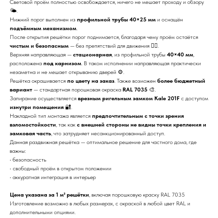
Световой проём полностью освобождается, ничего не мешает проходу и обзору
🌤️.
Нижний порог выполнен из
профильной трубы 40×25 мм
и оснащён
подъёмным механизмом
.
После открытия решётки порог поднимается, благодаря чему проём остаётся
чистым и безопасным
— без препятствий для движения 🚶‍♂️.
Верхняя направляющая —
стационарная
, из профильной трубы
40×40 мм
,
расположена
под карнизом
. В таком исполнении направляющая практически
незаметна и не мешает открыванию дверей ⚙️.
Решётка окрашивается
по цвету на заказ
. Также возможен
более бюджетный
вариант
— стандартная порошковая окраска
RAL 7035
🎨.
Запирание осуществляется
врезным ригельным замком Kale 201F
с доступом
изнутри помещения
🔐.
Накладной тип монтажа является
предпочтительным с точки зрения
взломостойкости
, так как
с внешней стороны не видны точки крепления и
замковая часть
, что затрудняет несанкционированный доступ.
Данная раздвижная решётка — оптимальное решение для частного дома, где
важны:
• безопасность
• свободный проём в открытом положении
• аккуратная интеграция в интерьер
Цена указана за 1 м² решётки
, включая порошковую краску RAL 7035
Изготовление возможно в любых размерах, с окраской в любой цвет RAL и
дополнительными опциями.