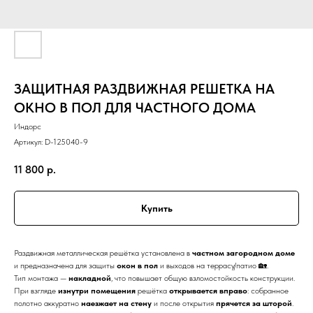
ЗАЩИТНАЯ РАЗДВИЖНАЯ РЕШЕТКА НА
ОКНО В ПОЛ ДЛЯ ЧАСТНОГО ДОМА
Индорс
Артикул:
D-125040-9
11 800
р.
Купить
Раздвижная металлическая решётка установлена в
частном загородном доме
и предназначена для защиты
окон в пол
и выходов на террасу/патио 🏡.
Тип монтажа —
накладной
, что повышает общую взломостойкость конструкции.
При взгляде
изнутри помещения
решётка
открывается вправо
: собранное
полотно аккуратно
наезжает на стену
и после открытия
прячется за шторой
.