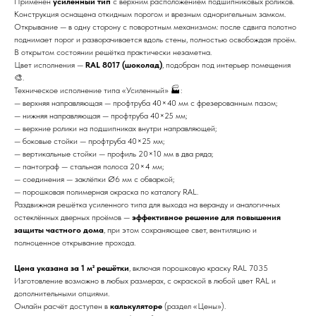
Применён
усиленный тип
с верхним расположением подшипниковых роликов.
Конструкция оснащена откидным порогом и врезным одноригельным замком.
Открывание — в одну сторону с поворотным механизмом: после сдвига полотно
поднимает порог и разворачивается вдоль стены, полностью освобождая проём.
В открытом состоянии решётка практически незаметна.
Цвет исполнения —
RAL 8017 (шоколад)
, подобран под интерьер помещения
🎨.
Техническое исполнение типа «Усиленный» 🏭:
— верхняя направляющая — профтруба 40×40 мм с фрезерованным пазом;
— нижняя направляющая — профтруба 40×25 мм;
— верхние ролики на подшипниках внутри направляющей;
— боковые стойки — профтруба 40×25 мм;
— вертикальные стойки — профиль 20×10 мм в два ряда;
— пантограф — стальная полоса 20×4 мм;
— соединения — заклёпки Ø6 мм с обваркой;
— порошковая полимерная окраска по каталогу RAL.
Раздвижная решётка усиленного типа для выхода на веранду и аналогичных
остеклённых дверных проёмов —
эффективное решение для повышения
защиты частного дома
, при этом сохраняющее свет, вентиляцию и
полноценное открывание прохода.
Цена указана за 1 м² решётки
, включая порошковую краску RAL 7035
Изготовление возможно в любых размерах, с окраской в любой цвет RAL и
дополнительными опциями.
Онлайн расчёт доступен в
калькуляторе
(раздел «Цены»).