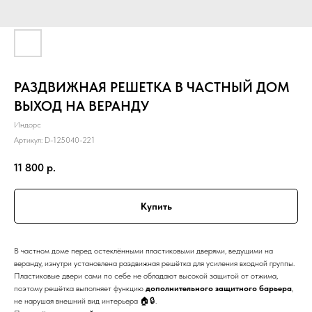
РАЗДВИЖНАЯ РЕШЕТКА В ЧАСТНЫЙ ДОМ
ВЫХОД НА ВЕРАНДУ
Индорс
Артикул:
D-125040-221
11 800
р.
Купить
В частном доме перед остеклёнными пластиковыми дверями, ведущими на
веранду, изнутри установлена раздвижная решётка для усиления входной группы.
Пластиковые двери сами по себе не обладают высокой защитой от отжима,
поэтому решётка выполняет функцию
дополнительного защитного барьера
,
не нарушая внешний вид интерьера 🏠🔒.