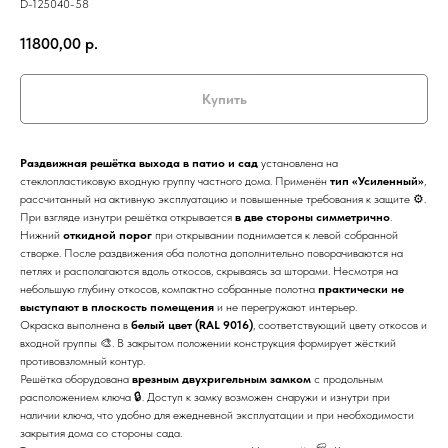
D-125040-58
11800,00
р.
Купить
Раздвижная решётка выхода в патио и сад
установлена на
стеклопластиковую входную группу частного дома. Применён
тип «Усиленный»
,
рассчитанный на активную эксплуатацию и повышенные требования к защите ⚙️.
При взгляде изнутри решётка открывается
в две стороны симметрично
.
Нижний
откидной порог
при открывании поднимается к левой собранной
створке. После раздвижения оба полотна дополнительно поворачиваются на
петлях и располагаются вдоль откосов, скрываясь за шторами. Несмотря на
небольшую глубину откосов, компактно собранные полотна
практически не
выступают в плоскость помещения
и не перегружают интерьер.
Окраска выполнена в
белый цвет (RAL 9016)
, соответствующий цвету откосов и
входной группы 🎨. В закрытом положении конструкция формирует жёсткий
противовзломный контур.
Решётка оборудована
врезным двухригельным замком
с продольным
расположением ключа 🔒. Доступ к замку возможен снаружи и изнутри при
наличии ключа, что удобно для ежедневной эксплуатации и при необходимости
закрытия дома со стороны сада.