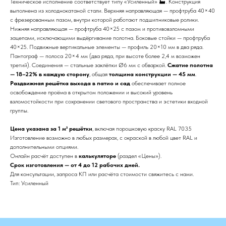
Техническое исполнение соответствует типу «Усиленный» 🏭. Конструкция
выполнена из холоднокатаной стали. Верхняя направляющая — профтруба 40×40
с фрезерованным пазом, внутри которой работают подшипниковые ролики.
Нижняя направляющая — профтруба 40×25 с пазом и противовзломными
зацепами, исключающими выдёргивание полотна. Боковые стойки — профтруба
40×25. Подвижные вертикальные элементы — профиль 20×10 мм в два ряда.
Пантограф — полоса 20×4 мм (два ряда, при высоте более 2,4 м возможен
третий). Соединения — стальные заклёпки Ø6 мм с обваркой.
Сжатие полотна
— 18–22% в каждую сторону
, общая
толщина конструкции — 45 мм
.
Раздвижная решётка выхода в патио и сад
обеспечивает полное
освобождение проёма в открытом положении и высокий уровень
взломостойкости при сохранении светового пространства и эстетики входной
группы.
Цена указана за 1 м² решётки
, включая порошковую краску RAL 7035
Изготовление возможно в любых размерах, с окраской в любой цвет RAL и
дополнительными опциями.
Онлайн расчёт доступен в
калькуляторе
(раздел «Цены»).
Срок изготовления — от 4 до 12 рабочих дней.
Для консультации, запроса КП или расчёта стоимости свяжитесь с нами.
Тип: Усиленный