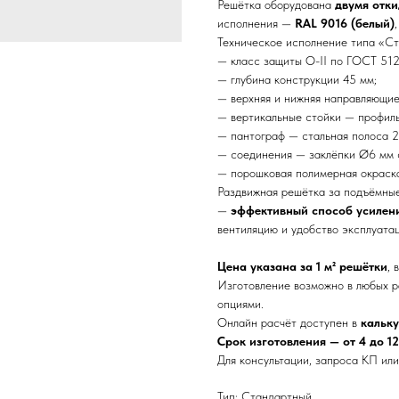
Решётка оборудована
двумя отк
исполнения —
RAL 9016 (белый)
Техническое исполнение типа «Ст
— класс защиты О-II по ГОСТ 512
— глубина конструкции 45 мм;
— верхняя и нижняя направляющи
— вертикальные стойки — профиль
— пантограф — стальная полоса 2
— соединения — заклёпки Ø6 мм 
— порошковая полимерная окраска
Раздвижная решётка за подъёмные
—
эффективный способ усилен
вентиляцию и удобство эксплуата
Цена указана за 1 м² решётки
, 
Изготовление возможно в любых р
опциями.
Онлайн расчёт доступен в
кальку
Срок изготовления — от 4 до 1
Для консультации, запроса КП или
Тип: Стандартный