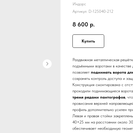
Индорс
Артикул:
D-125040-212
8 600
р.
Купить
Раздвижная металлическая решётк
подъёмными воротами в качестве 
позволяет
поднимать ворота дл
сохранять контроль доступа и за
Конструкция смонтирована с отст
проходили поднимающиеся ворота
тремя рядами пантографов
, чт
провисания верхней направляюще
профиль дополнительно усилен пр
Левая и правая стойки закреплен
40×25 мм на расстоянии около 30
обеспечивает необходимую геомет