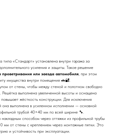
а типа «Стандарт» установлена внутри гаража за
дополнительного усиления и защиты. Такое решение
я проветривания или заезда автомобиля
, при этом
щиту имущества внутри помещения 🚗🔐.
упом от стены, чтобы между стеной и полотном свободно
. Решётка выполнена увеличенной высоты и оснащена
о повышает жёсткость конструкции. Для исключения
й она выполнена в усиленном исполнении — основной
офильной трубой 40×40 мм по всей ширине 🔧.
ы накладным способом через оттяжки из профильной трубы
0 мм от стены с креплением через монтажные пятки. Это
рию и устойчивость при эксплуатации.