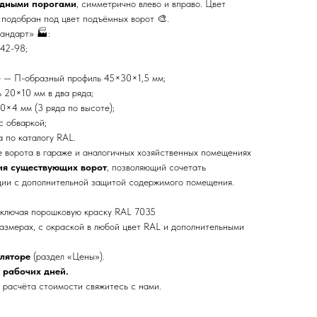
идными порогами
, симметрично влево и вправо. Цвет
, подобран под цвет подъёмных ворот 🎨.
андарт» 🏭:
42-98;
е — П-образный профиль 45×30×1,5 мм;
 20×10 мм в два ряда;
0×4 мм (3 ряда по высоте);
с обваркой;
 по каталогу RAL.
 ворота в гараже и аналогичных хозяйственных помещениях
ия существующих ворот
, позволяющий сочетать
ции с дополнительной защитой содержимого помещения.
включая порошковую краску RAL 7035
азмерах, с окраской в любой цвет RAL и дополнительными
ляторе
(раздел «Цены»).
2 рабочих дней.
 расчёта стоимости свяжитесь с нами.