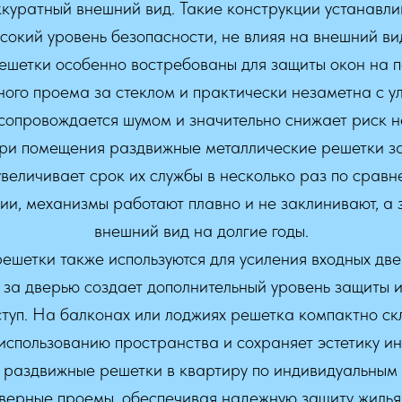
ккуратный внешний вид. Такие конструкции устанавл
сокий уровень безопасности, не влияя на внешний ви
шетки особенно востребованы для защиты окон на п
ного проема за стеклом и практически незаметна с у
 сопровождается шумом и значительно снижает риск 
три помещения раздвижные металлические решетки за
увеличивает срок их службы в несколько раз по срав
зии, механизмы работают плавно и не заклинивают, а
внешний вид на долгие годы.
ешетки также используются для усиления входных две
 за дверью создает дополнительный уровень защиты и
уп. На балконах или лоджиях решетка компактно скл
использованию пространства и сохраняет эстетику ин
 раздвижные решетки в квартиру по индивидуальным
дверные проемы, обеспечивая надежную защиту жилья