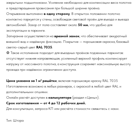
закрытыми подшипниками. Усиление необходимо для компенсации веса полотна
и предотвращения провисания при большой ширине проёма.
Открывание выполнено
в одну сторону
. В открытом положении полотно
компактно паркуется у стены, освобождая световой проём для въезда и выезда
автомобилей. Зазор от пола составляет около
50 мм
, что удобно для
эксплуатации в паркинге.
Запирание осуществляется на
врезной замок
, что обеспечивает аккуратный
внешний вид и надёжную фиксацию. Покрытие — порошковая окраска, базовый
светло-серый цвет
RAL 7035
.
⚙ Такое исполнение подходит для въездных проёмов подземных паркингов:
отсутствует нижняя направляющая, усиленный верхний профиль компенсирует
нагрузку от массивного полотна, а конструкция сохраняет максимальную высоту
проезда при надёжном ограничении доступа.
Цена указана за 1 м² решётки
, включая порошковую краску RAL 7035
Изготовление возможно в любых размерах, с окраской в любой цвет RAL и
дополнительными опциями.
Онлайн расчёт доступен в
калькуляторе
(раздел «Цены»).
Срок изготовления — от 4 до 12 рабочих дней.
Для консультации, запроса КП или расчёта стоимости свяжитесь с нами.
Тип: Штора