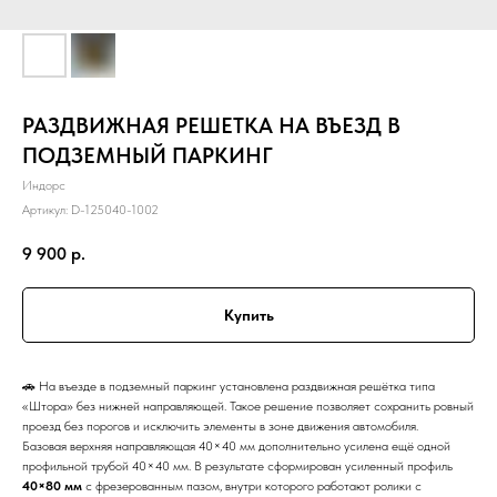
РАЗДВИЖНАЯ РЕШЕТКА НА ВЪЕЗД В
ПОДЗЕМНЫЙ ПАРКИНГ
Индорс
Артикул:
D-125040-1002
9 900
р.
Купить
🚗 На въезде в подземный паркинг установлена раздвижная решётка типа
«Штора» без нижней направляющей. Такое решение позволяет сохранить ровный
проезд без порогов и исключить элементы в зоне движения автомобиля.
Базовая верхняя направляющая 40×40 мм дополнительно усилена ещё одной
профильной трубой 40×40 мм. В результате сформирован усиленный профиль
40×80 мм
с фрезерованным пазом, внутри которого работают ролики с