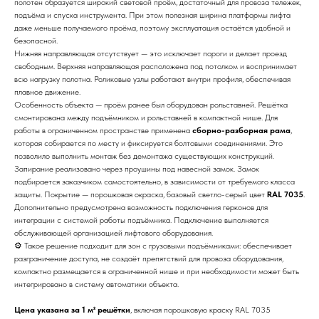
полотен образуется широкий световой проём, достаточный для провоза тележек,
подъёма и спуска инструмента. При этом полезная ширина платформы лифта
даже меньше получаемого проёма, поэтому эксплуатация остаётся удобной и
безопасной.
Нижняя направляющая отсутствует — это исключает пороги и делает проезд
свободным. Верхняя направляющая расположена под потолком и воспринимает
всю нагрузку полотна. Роликовые узлы работают внутри профиля, обеспечивая
плавное движение.
Особенность объекта — проём ранее был оборудован рольставней. Решётка
смонтирована между подъёмником и рольставней в компактной нише. Для
работы в ограниченном пространстве применена
сборно-разборная рама
,
которая собирается по месту и фиксируется болтовыми соединениями. Это
позволило выполнить монтаж без демонтажа существующих конструкций.
Запирание реализовано через проушины под навесной замок. Замок
подбирается заказчиком самостоятельно, в зависимости от требуемого класса
защиты. Покрытие — порошковая окраска, базовый светло-серый цвет
RAL 7035
.
Дополнительно предусмотрена возможность подключения герконов для
интеграции с системой работы подъёмника. Подключение выполняется
обслуживающей организацией лифтового оборудования.
⚙ Такое решение подходит для зон с грузовыми подъёмниками: обеспечивает
разграничение доступа, не создаёт препятствий для провоза оборудования,
компактно размещается в ограниченной нише и при необходимости может быть
интегрировано в систему автоматики объекта.
Цена указана за 1 м² решётки
, включая порошковую краску RAL 7035