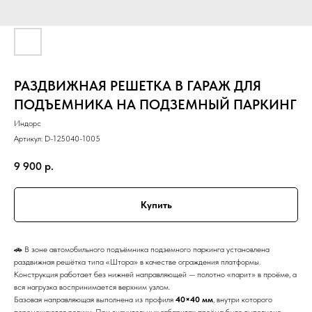
РАЗДВИЖНАЯ РЕШЕТКА В ГАРАЖ ДЛЯ
ПОДЪЕМНИКА НА ПОДЗЕМНЫЙ ПАРКИНГ
Индорс
Артикул:
D-125040-1005
9 900
р.
Купить
🚗 В зоне автомобильного подъёмника подземного паркинга установлена
раздвижная решётка типа «Штора» в качестве ограждения платформы.
Конструкция работает без нижней направляющей — полотно «парит» в проёме, а
вся нагрузка воспринимается верхним узлом.
Базовая направляющая выполнена из профиля
40×40 мм
, внутри которого
перемещаются ролики. При значительных габаритах проёма было выполнено