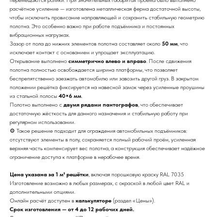
расчётное усиление — изготовлена металлическая ферма достаточной высоты,
чтобы исключить провисание направляющей и сохранить стабильную геометрию
полотна. Это особенно важно при работе подъёмника и постоянных
вибрационных нагрузках.
Зазор от пола до нижних элементов полотна составляет около
50 мм
, что
исключает контакт с основанием и упрощает эксплуатацию.
Открывание выполнено
симметрично влево и вправо
. После сдвижения
полотна полностью освобождается ширина платформы, что позволяет
беспрепятственно заезжать автомобилю или завозить другой груз. В закрытом
положении решётка фиксируется на навесной замок через усиленные проушины
из стальной полосы
40×6 мм
.
Полотно выполнено с
двумя рядами пантографов
, что обеспечивает
достаточную жёсткость для данного назначения и стабильную работу при
регулярном использовании.
⚙ Такое решение подходит для ограждения автомобильных подъёмников:
отсутствуют элементы в полу, сохраняется полный рабочий проём, усиленная
верхняя часть компенсирует вес полотна, а конструкция обеспечивает надёжное
ограничение доступа к платформе в нерабочее время.
Цена указана за 1 м² решётки
, включая порошковую краску RAL 7035
Изготовление возможно в любых размерах, с окраской в любой цвет RAL и
дополнительными опциями.
Онлайн расчёт доступен в
калькуляторе
(раздел «Цены»).
Срок изготовления — от 4 до 12 рабочих дней.